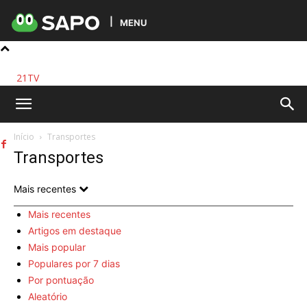
MENU
21TV
Início
Transportes
Transportes
Mais recentes
Mais recentes
Artigos em destaque
Mais popular
Populares por 7 dias
Por pontuação
Aleatório