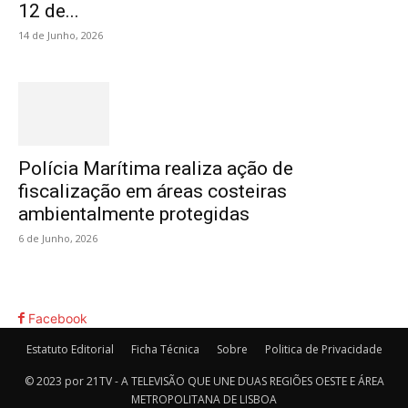
12 de...
14 de Junho, 2026
Polícia Marítima realiza ação de
fiscalização em áreas costeiras
ambientalmente protegidas
6 de Junho, 2026
Facebook
Estatuto Editorial
Ficha Técnica
Sobre
Politica de Privacidade
© 2023 por 21TV - A TELEVISÃO QUE UNE DUAS REGIÕES OESTE E ÁREA
METROPOLITANA DE LISBOA