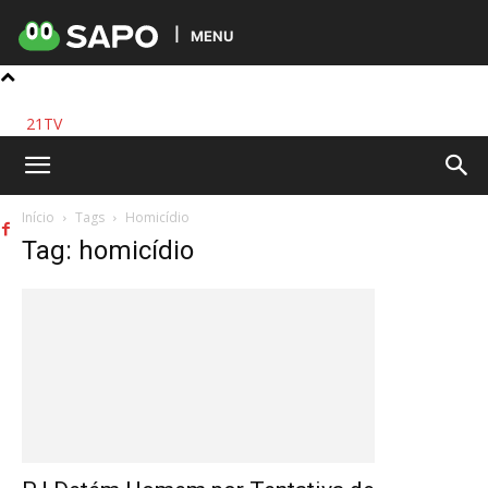
MENU
21TV
Início
Tags
Homicídio
Tag: homicídio