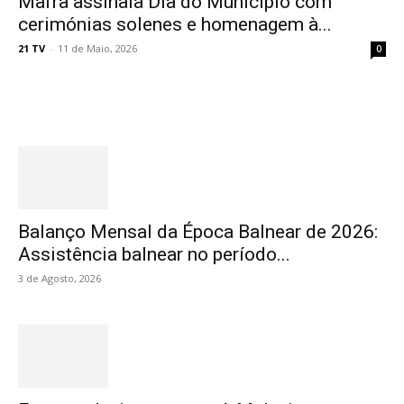
Mafra assinala Dia do Município com
cerimónias solenes e homenagem à...
21 TV
-
11 de Maio, 2026
0
Destaques
Balanço Mensal da Época Balnear de 2026:
Assistência balnear no período...
3 de Agosto, 2026