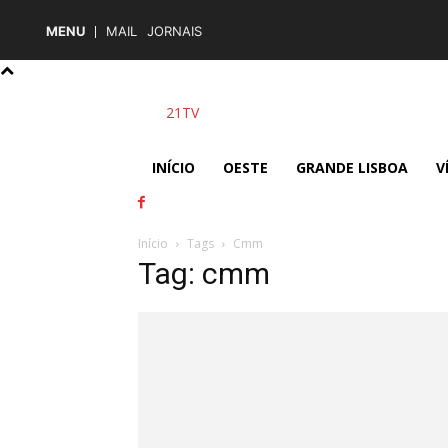
MENU
MAIL
JORNAIS
21TV
INÍCIO
OESTE
GRANDE LISBOA
V
Início
Tags
Cmm
Tag: cmm