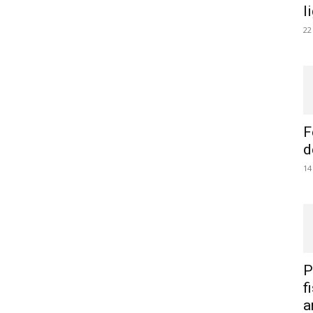
l
22
F
d
14
P
f
a