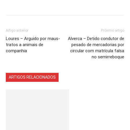
Artigo anterior
Próximo artigo
Loures – Arguido por maus-
Alverca – Detido condutor de
tratos a animais de
pesado de mercadorias por
companhia
circular com matrícula falsa
no semirreboque
ARTIGOS RELACIONADOS
Mais do autor