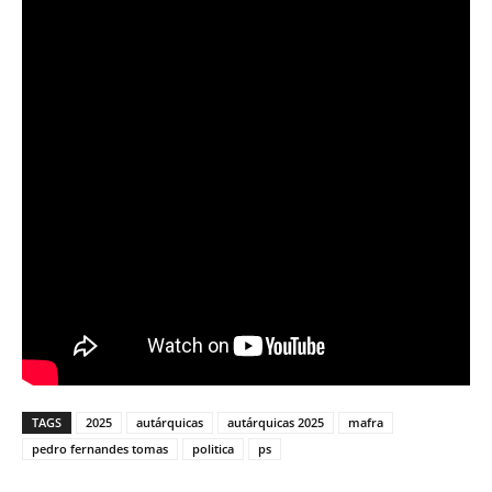
TAGS
2025
autárquicas
autárquicas 2025
mafra
pedro fernandes tomas
politica
ps