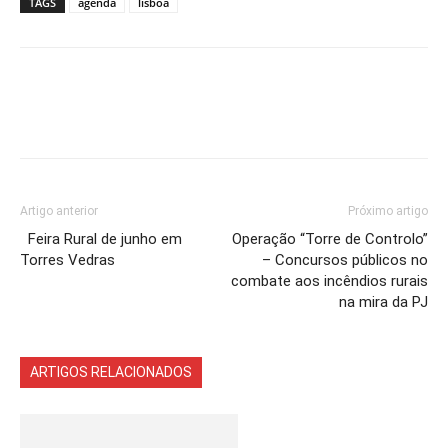
TAGS
agenda
lisboa
Artigo anterior
Próximo artigo
Feira Rural de junho em
Operação “Torre de Controlo”
Torres Vedras
– Concursos públicos no
combate aos incêndios rurais
na mira da PJ
ARTIGOS RELACIONADOS
Mais do autor