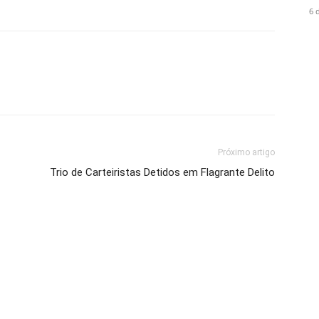
6 
Próximo artigo
Trio de Carteiristas Detidos em Flagrante Delito
or