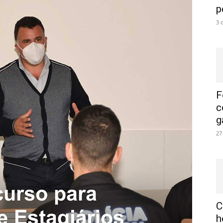
p
3 
F
c
g
27
C
h