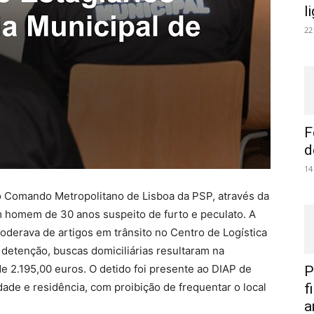
l
22
F
d
14
, o Comando Metropolitano de Lisboa da PSP, através da
m homem de 30 anos suspeito de furto e peculato. A
oderava de artigos em trânsito no Centro de Logística
e detenção, buscas domiciliárias resultaram na
e 2.195,00 euros. O detido foi presente ao DIAP de
P
dade e residência, com proibição de frequentar o local
f
a