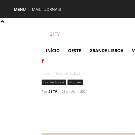
MENU
MAIL
JORNAIS
21TV
INÍCIO
OESTE
GRANDE LISBOA
V
Início
Grande Lisboa
Grande Lisboa
Notícias
Por
21 TV
-
21 de Abril, 2024
Partilhar